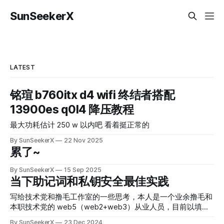
SunSeekerX
LATEST
铭瑄 b760itx d4 wifi 终结者搭配
13900es q0l4 降压教程
最大功耗估计 250 w 以内吧 看着挺正常的
By SunSeekerX
22 Nov 2025
累了~
By SunSeekerX
15 Sep 2025
当下助记词和私钥安全最佳实践
写给技术党和撸毛工作室的一些思考，本人是一个业余撸毛和
本职技术党的 web5（web2+web3）从业人员，目前以填饱
肚子和改善生活为己任。本文不考虑墨菲定律存在的可能性，
By SunSeekerX
23 Dec 2024