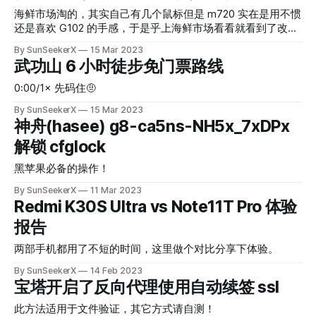
海鲜市场淘的，其实自己有几个鼠标但是 m720 实在是用不惯
还是喜欢 G102 的手感，于是乎上海鲜市场看看就看到了改装
的 gpro，看卖家图片还行，介绍也挺吸引“折腾佬”的眼球，
By SunSeekerX
15 Mar 2023
于是乎没有讲价就直接入手了，说实话 拆开快递的一瞬间，
武功山 6 小时徒步免门票路线
我是非常失望的，鼠标外观就像上过伊拉克战场，坑坑洼洼
各种划痕，上图应该能看的出来一些。但是这一根伞绳线非常
0:00/1× 先码住🤨
的柔软，给人的感觉很不错。按键的回弹也非常的有力，摁起
By SunSeekerX
15 Mar 2023
来非常的舒服。 卖家说他是 18 块钱买的壳子，买全新的 划不
神舟(hasee) g8-ca5ns-NH5x_7xDPx
来，所以这就是一个 gpro 的心脏，伊拉克 102 的外观。好在
手感还不错，替换的微动开关都非常舒服，比我现在在用的
解锁 cfglock
102 好多了。卖家可以给我退20块钱 。我也就不打算退了。
黑苹果必备的操作！
体验至上。外观也不是不能接受🙂。 我一直感觉我的 102 鼠
标左键是有问题的，非常的细微，按下去不是那么的清脆 反
By SunSeekerX
11 Mar 2023
倒给人一种踩在沙漠上的感觉。
Redmi K30S Ultra vs Note11T Pro 体验
报告
两部手机都用了不短的时间，这里做个对比分享下体验。
By SunSeekerX
14 Feb 2023
宝塔开启了反向代理使用自动续签 ssl
此方法适用于文件验证，其它方式请自测！