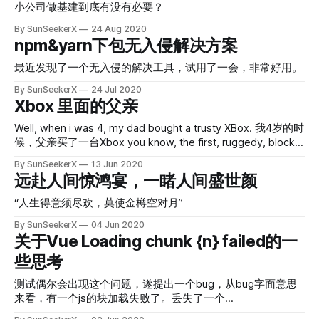
小公司做基建到底有没有必要？
By SunSeekerX
24 Aug 2020
npm&yarn下包无入侵解决方案
最近发现了一个无入侵的解决工具，试用了一会，非常好用。
By SunSeekerX
24 Jul 2020
Xbox 里面的父亲
Well, when i was 4, my dad bought a trusty XBox. 我4岁的时
候，父亲买了一台Xbox you know, the first, ruggedy, blocky
one from 2001. 你知道的，是那台坚硬、结实，2001年推出
By SunSeekerX
13 Jun 2020
的Xbox we had tons and tons and tons of fun playing all
远赴人间惊鸿宴，一睹人间盛世颜
kinds of games together 我们一起玩了许多游戏，而且玩得
非常开心.... until he died, when i was just
“人生得意须尽欢，莫使金樽空对月”
By SunSeekerX
04 Jun 2020
关于Vue Loading chunk {n} failed的一
些思考
测试偶尔会出现这个问题，遂提出一个bug，从bug字面意思
来看，有一个js的块加载失败了。丢失了一个
${domain}/js/chunk-${hash}.js。