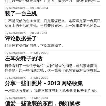
们可以帮助个体更加集中注意力、减少压力、增强心理韧性并
提高情绪调节能力。下面是这两种实践的一些基本信息和简单
By SunSeekerX
09 Jan 2024
指导。
装了一台主机
并不是突然的心血来潮，而是蓄谋已久。这应该是第一台真正
意义上的干活的主机。当然兼顾娱乐。上一次组装主机还是在
2018 年。五年前了。
By SunSeekerX
28 Jul 2023
评论数据丢了
如果还有类似的问题，下次就换掉了。
By SunSeekerX
21 May 2023
左耳朵耗子的话
抖音看到了一些关于这位“ 大神”逝去的消息，虽然素未蒙面，
但是能引起一些情感共鸣，这一篇关于他的文章对我很有教育
意义，故摘抄了下来。
By SunSeekerX
21 May 2023
分享一些旧照片 - 2013 网络收集
一堆网络收集的： 我也不知道当时为啥会收集这些图片 😂。
By SunSeekerX
16 Mar 2023
偏爱一些改装的东西，例如鼠标