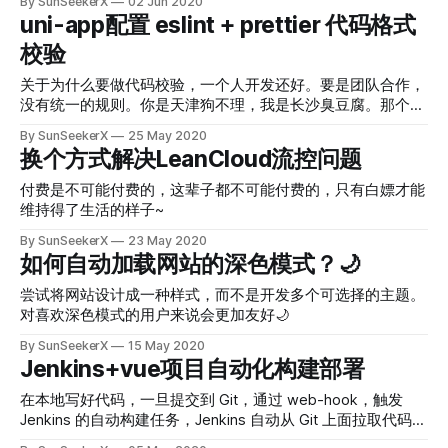
By SunSeekerX
02 Jun 2020
uni-app配置 eslint + prettier 代码格式
校验
关于为什么要做代码校验，一个人开发还好。要是团队合作，
没有统一的规则。你是天津狗不理，我是长沙臭豆腐。那个工
程写出来，基本没有维护性可言。要自己去维护别人写的代码
By SunSeekerX
25 May 2020
就是一个态度，他写的代码像💩一样，看不懂，只能重构。大
换个方式解决LeanCloud流控问题
多数人都是这个样子，没有例外。作为一个程序员，是要想想
为什么那些大佬的代码一看就能懂，写代码就像写诗，在看看
付费是不可能付费的，这辈子都不可能付费的，只有白嫖才能
自己写的，过几天出了问题，等到亲切问候了全家之后再来看
维持得了生活的样子~
是自己写的。。。😮
By SunSeekerX
23 May 2020
如何自动加载网站的深色模式？🌙
尝试将网站设计成一种样式，而不是开发多个可选择的主题。
对喜欢深色模式的用户来说会更加友好🌙
By SunSeekerX
15 May 2020
Jenkins+vue项目自动化构建部署
在本地写好代码，一旦提交到 Git，通过 web-hook，触发
Jenkins 的自动构建任务，Jenkins 自动从 Git 上面拉取代码>
安装依赖>打包>发送到部署的服务器等一系列操作。