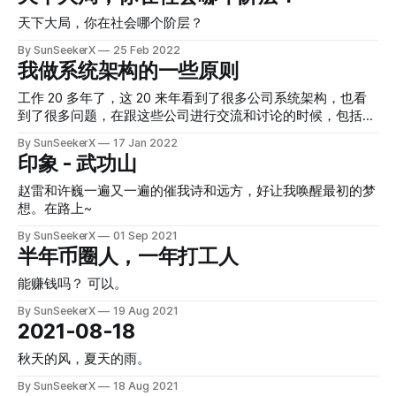
天下大局，你在社会哪个阶层？
By SunSeekerX
25 Feb 2022
我做系统架构的一些原则
工作 20 多年了，这 20 来年看到了很多公司系统架构，也看
到了很多问题，在跟这些公司进行交流和讨论的时候，包括进
行实施和方案比较的时候，都有很多各种方案的比较和妥协，
By SunSeekerX
17 Jan 2022
因为相关的经历越来越多，所以，逐渐形成了自己的逻辑和方
印象 - 武功山
法论。
赵雷和许巍一遍又一遍的催我诗和远方，好让我唤醒最初的梦
想。在路上~
By SunSeekerX
01 Sep 2021
半年币圈人，一年打工人
能赚钱吗？ 可以。
By SunSeekerX
19 Aug 2021
2021-08-18
秋天的风，夏天的雨。
By SunSeekerX
18 Aug 2021