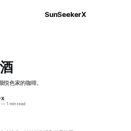
SunSeekerX
酒
颜悦色家的咖啡。
rX
2
—
1 min read