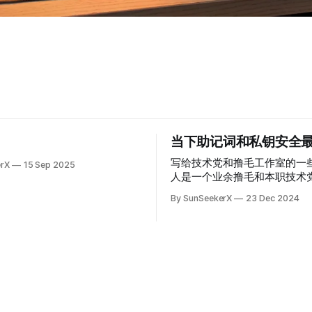
当下助记词和私钥安全
写给技术党和撸毛工作室的一
erX
15 Sep 2025
人是一个业余撸毛和本职技术
web5（web2+web3）从
By SunSeekerX
23 Dec 2024
填饱肚子和改善生活为己任。
墨菲定律存在的可能性，墨菲
受众的人来说没有意义。从经
限会更加适合大家。